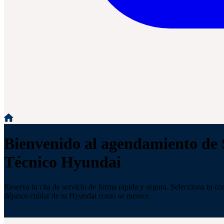
Bienvenido al agendamiento de 
Técnico Hyundai
Reserva tu cita de servicio de forma rápida y segura. Selecciona tu con
déjanos cuidar de tu Hyundai como se merece.
Agendar